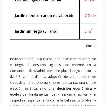
Césped inglés tradicional
216 m³
Jardín mediterráneo establecido
7-8 riegos 
Jardín sin riego (3º año)
0 m³
Comparación
Incluso en parques públicos, donde se intenta optimizar
el riego, el consumo sigue siendo enorme. En la
Comunidad de Madrid, por ejemplo, el riego medio es
de 6,8 l/m² al día. La adopción de este modelo de
« ecosistema autónomo » no es, por tanto, una simple
elección estética, sino una
decisión económica y
ecológica
fundamental. La « renuncia activa » al
césped no significa renunciar a la belleza, sino abrir la