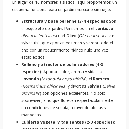
En lugar de 10 nombres aislados, aquí proponemos un
esquema funcional para un jardín murciano sin riego:
Estructura y base perenne (3-4 especies):
Son
el esqueleto del jardín. Pensemos en el
Lentisco
(
Pistacia lentiscus
) o el
Olivo
(
Olea europaea
var.
sylvestris), que aportan volumen y verdor todo el
año con un requerimiento hídrico nulo una vez
establecidos.
Relleno y atractor de polinizadores (4-5
especies):
Aportan color, aroma y vida. La
Lavanda
(
Lavandula angustifolia
), el
Romero
(
Rosmarinus officinalis
) y diversas
Salvias
(
Salvia
officinalis
) son opciones excelentes. No solo
sobreviven, sino que florecen espectacularmente
en condiciones de sequía, atrayendo abejas y
mariposas.
Cubierta vegetal y tapizantes (2-3 especies):