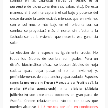
sombra en las calurosas tardes de verano es al
suroeste
de dicha zona (terraza, salón, etc.). De esta
manera, el árbol interceptará el sol bajo y potente del
oeste durante la tarde estival, mientras que en invierno,
con el sol mucho más bajo en el horizonte sur, su
sombra se proyectará más al norte, sin afectar a la
fachada sur de la vivienda, que necesita esa ganancia
solar.
La elección de la especie es igualmente crucial. No
todos los árboles de sombra son iguales. Para un
diseño bioclimático eficaz, se buscan árboles de hoja
caduca (para dejar pasar el sol en invierno) y,
preferiblemente, de copa ancha y aparasolada. Especies
como la
morera sin fruto (Morus alba ‘Fruitless’)
, la
melia (Melia azedarach)
o la
albizia (Albizia
julibrissin)
son excelentes opciones en gran parte de
España. Crecen relativamente rápido, con tasas que
pueden alcanzar
1-1.5 metros por año en condiciones