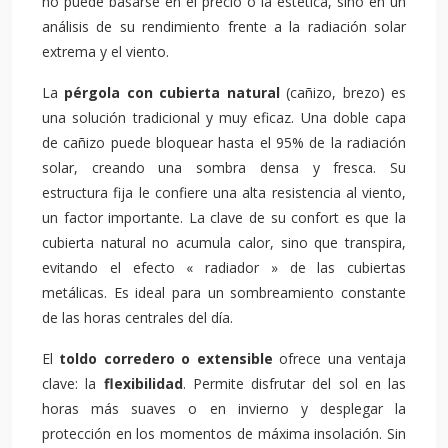
no puede basarse en el precio o la estética, sino en un
análisis de su rendimiento frente a la radiación solar
extrema y el viento.
La
pérgola con cubierta natural
(cañizo, brezo) es
una solución tradicional y muy eficaz. Una doble capa
de cañizo puede bloquear hasta el 95% de la radiación
solar, creando una sombra densa y fresca. Su
estructura fija le confiere una alta resistencia al viento,
un factor importante. La clave de su confort es que la
cubierta natural no acumula calor, sino que transpira,
evitando el efecto « radiador » de las cubiertas
metálicas. Es ideal para un sombreamiento constante
de las horas centrales del día.
El
toldo corredero o extensible
ofrece una ventaja
clave: la
flexibilidad
. Permite disfrutar del sol en las
horas más suaves o en invierno y desplegar la
protección en los momentos de máxima insolación. Sin